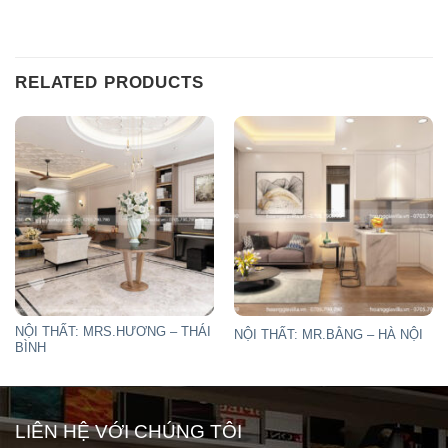
RELATED PRODUCTS
NỘI THẤT: MRS.HƯƠNG – THÁI
NỘI THẤT: MR.BẰNG – HÀ NỘI
BÌNH
LIÊN HỆ VỚI CHÚNG TÔI