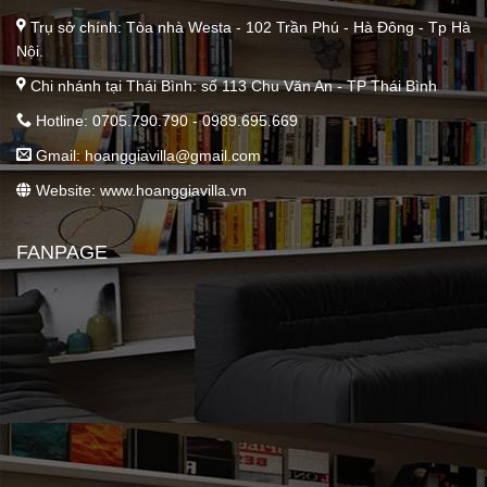
Trụ sở chính: Tòa nhà Westa - 102 Trần Phú - Hà Đông - Tp Hà
Nội.
Chi nhánh tại Thái Bình: số 113 Chu Văn An - TP Thái Bình
Hotline: 0705.790.790 - 0989.695.669
Gmail:
hoanggiavilla@gmail.com
Website: www.hoanggiavilla.vn
FANPAGE