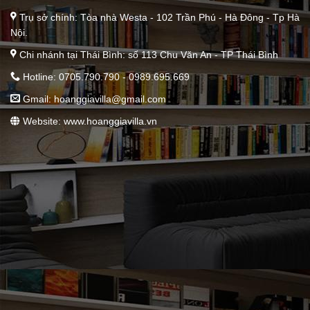
Trụ sở chính: Tòa nhà Westa - 102 Trần Phú - Hà Đông - Tp Hà
Nội.
Chi nhánh tại Thái Bình: số 113 Chu Văn An - TP Thái Bình
Hotline: 0705.790.790 - 0989.695.669
Gmail:
hoanggiavilla@gmail.com
Website: www.hoanggiavilla.vn