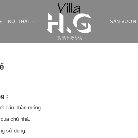
G
NỘI THẤT
SÂN VƯỜN
kế
g :
kết cấu phần móng.
 của chủ nhà.
ng sử dụng.